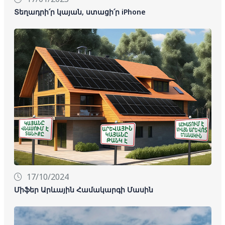
Տեղադրի՛ր կայան, ստացի՛ր iPhone
17/10/2024
Միֆեր Արևային Համակարգի Մասին