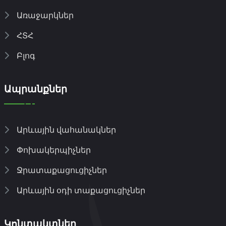
Առաջարկներ
ՀՏՀ
Բլոգ
Ապրանքներ
Արևային վահանակներ
Փոխակերպիչներ
Ջրատաքացուցիչներ
Արևային օդի տաքացուցիչներ
Կոնտակտներ