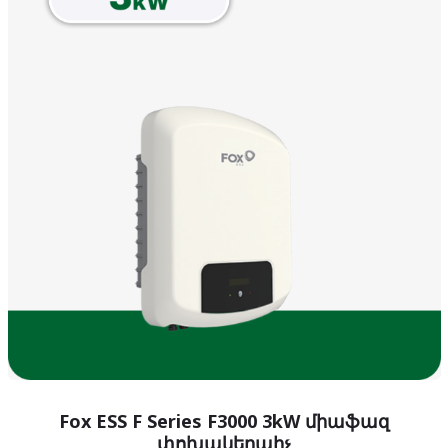
Fox ESS F Series F3000 3kW միաֆազ
փոխակերպիչ