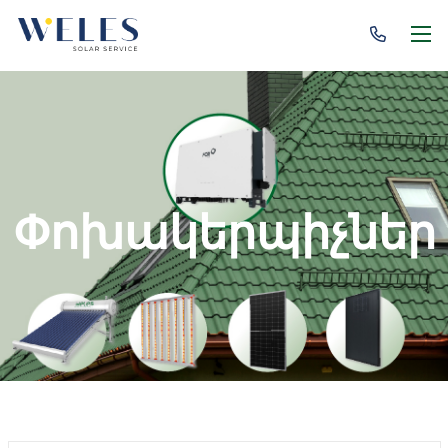
Փոխակերպիչներ