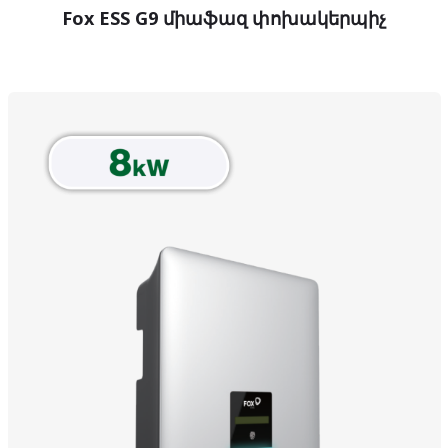
Fox ESS G9 միաֆազ փոխակերպիչ