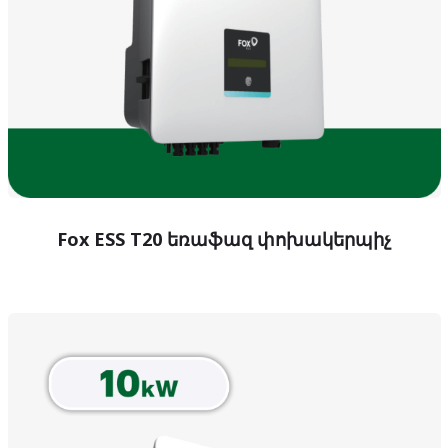
Fox ESS T20 եռաֆազ փոխակերպիչ