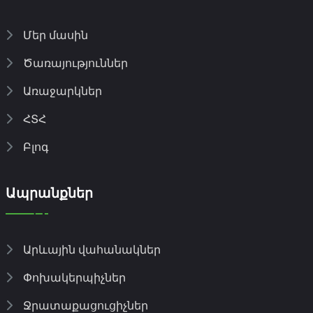
Մեր մասին
Ծառայություններ
Առաջարկներ
ՀՏՀ
Բլոգ
Ապրանքներ
Արևային վահանակներ
Փոխակերպիչներ
Ջրատաքացուցիչներ