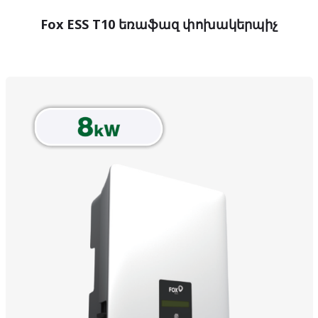
Fox ESS T10 եռաֆազ փոխակերպիչ