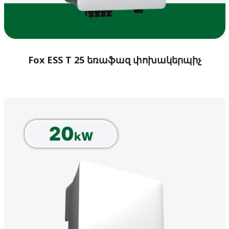
Fox ESS T 25 եռաֆազ փոխակերպիչ