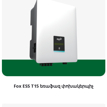
Fox ESS T15 եռաֆազ փոխակերպիչ