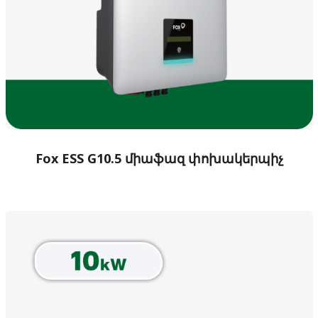
Fox ESS G10.5 միաֆազ փոխակերպիչ