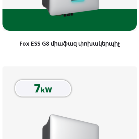
Fox ESS G8 միաֆազ փոխակերպիչ