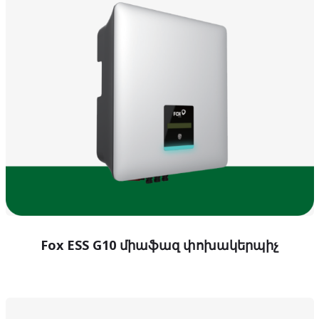
Fox ESS G10 միաֆազ փոխակերպիչ