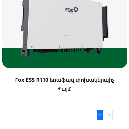
Fox ESS R110 եռաֆազ փոխակերպիչ
Պայմ.
1
2