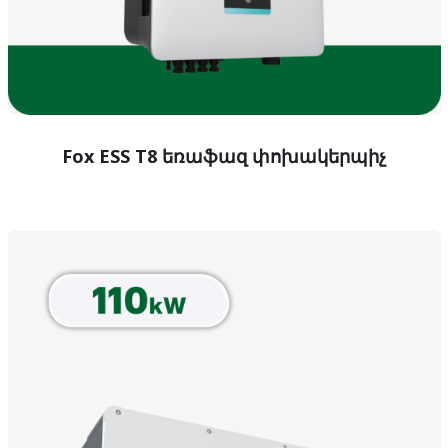
Fox ESS T8 եռաֆազ փոխակերպիչ