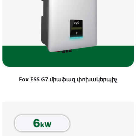
Fox ESS G7 միաֆազ փոխակերպիչ